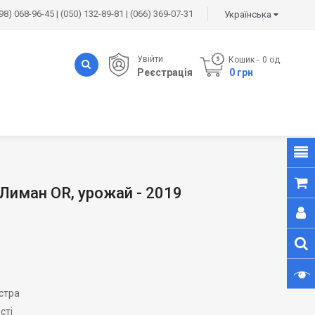
98) 068-96-45 | (050) 132-89-81 | (066) 369-07-31
Українська
Увійти
Кошик
0
од.
Реєстрація
- 0 грн
Лиман OR, урожай - 2019
стра
сті