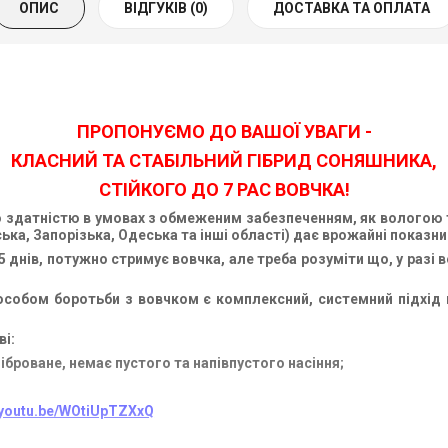
ОПИС
ВІДГУКІВ (0)
ДОСТАВКА ТА ОПЛАТА
ПРОПОНУЄМО ДО ВАШОЇ УВАГИ -
КЛАСНИЙ ТА СТАБІЛЬНИЙ ГІБРИД СОНЯШНИКА,
СТІЙКОГО ДО 7 РАС ВОВЧКА!
єю здатністю в умовах з обмеженим забезпеченням, як вологою т
ка, Запорізька, Одеська та інші області) дає врожайні показники
 днів, потужно стримує вовчка, але треба розуміти що, у разі 
ом боротьби з вовчком є комплексний, системний підхід це і
ві:
ліброване, немає пустого та напівпустого насіння;
//youtu.be/WOtiUpTZXxQ