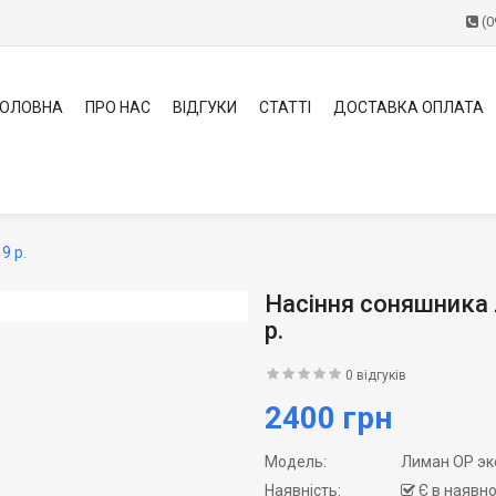
(0
ГОЛОВНА
ПРО НАС
ВІДГУКИ
СТАТТІ
ДОСТАВКА ОПЛАТА
9 р.
Насіння соняшника 
р.
0 відгуків
2400 грн
Модель:
Лиман ОР эк
Наявність:
Є в наявно