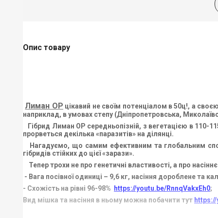
Опис товару
Лиман ОР
цікавий не своїм потенціалом в 50ц!, а сво
наприклад, в умовах степу (Дніпропетровська, Миколаївсь
Гібрид Лиман ОР середньопізній, з вегетацією в 110-115
прорветься декілька «паразитів» на ділянці.
Нагадуємо, що самим ефективним та глобальним способ
гібридів стійких до цієї «зарази».
Тепер трохи не про генетичні властивості, а про насіннє
- Вага посівної одиниці – 9,6 кг, насіння дороблене та ка
- Схожість на рівні 96-98%
https://youtu.be/RnnqVakxEh0
;
Вид мішка та насіння в ньому можна побачити тут
https: