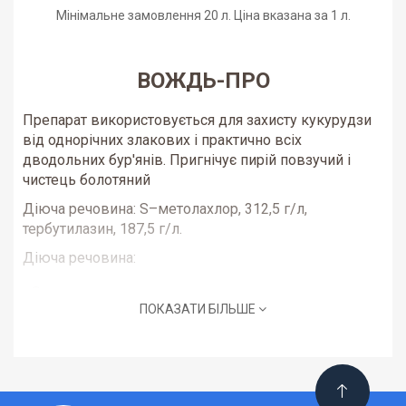
Мінімальне замовлення 20 л.
Ціна вказана за 1 л.
ВОЖДЬ-ПРО
Препарат використовується для захисту кукурудзи
від однорічних злакових і практично всіх
дводольних бур'янів. Пригнічує пирій повзучий і
чистець болотяний
Діюча речовина:
S–метолахлор, 312,5 г/л,
тербутилазин, 187,5 г/л.
Діюча речовина:
S–метолахлор
ПОКАЗАТИ БІЛЬШЕ
тербутилазин
Хімічний клас:
хлорацетаміди, триазини
Препаративна форма:
концентрат суспензії (КС)