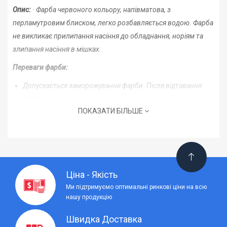
Опис:
· Фарба червоного кольору, напівматова, з
перламутровим блиском, легко розбавляється водою. Фарба
не викликає прилипання насіння до обладнання, норіям та
злипання насіння в мішках.
Переваги фарби:
Допускається заморожування фарби. Після відтавання
зберігає свої властивості.
ПОКАЗАТИ БІЛЬШЕ
Не містить в складі синтетичних полімерних та акрилових
дисперсій.
Обладнання чудово очищується водою.
Відсутня злипання посівного матеріалу після фарбування.
Не містить летючих розчинників.
Ціна - Якість
Не перешкоджає волого та газообміну посівного
Ми підтримуємо оптимальні ринкові ціни на всю
матеріалу з навколишнім середовищем.
нашу продукцію
Чудова покриваність на насінні.
Легко розбавляється з водою.
Швидка Доставка