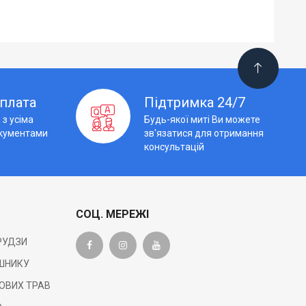
плата
Підтримка 24/7
хні насіння.
 з усіма
Будь-якої миті Ви можете
кументами
зв'язатися для отримання
консультацій
СОЦ. МЕРЕЖІ
протруйника — за бажанням та характеристикам препаратів.
РУДЗИ
ШНИКУ
огою міксера або змішувача! Розведений розчин перед
ОВИХ ТРАВ