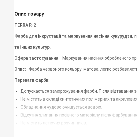
Опис товару
TERRA
R-2
Фарба для інкрустації та маркування насіння кукурудзи, п
та інших культур.
Сфера застосування:
· Маркування насіння обробленого п
Опис:
· Фарба червоного кольору, матова, легко розбавляєт
Переваги фарби:
Допускається заморожування фарби. Після відтавання збе
Не містить в складі синтетичних полімерних та акрилових
Обладнання чудово очищується водою.
Відсутня злипання посівного матеріалу після фарбування
Не містить летючих розчинників.
Не перешкоджає волого та газообміну посівного матері