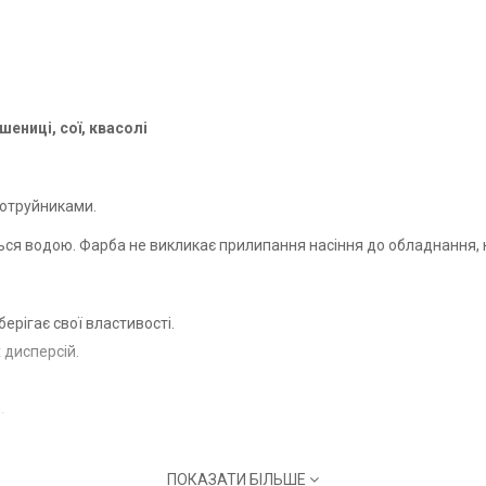
шениці, сої, квасолі
ротруйниками.
ься водою. Фарба не викликає прилипання насіння до обладнання, н
рігає свої властивості.
 дисперсій.
.
алу з навколишнім середовищем.
ПОКАЗАТИ БІЛЬШЕ