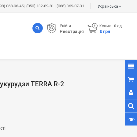
98) 068-96-45 | (050) 132-89-81 | (066) 369-07-31
Українська
Увійти
Кошик
0
од.
Реєстрація
- 0 грн
кукурудзи TERRA R-2
сті