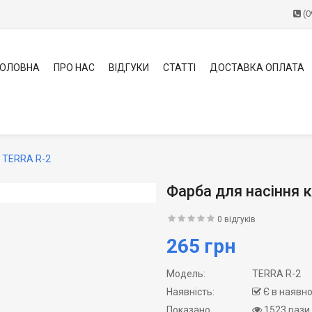
(0
ГОЛОВНА
ПРО НАС
ВІДГУКИ
СТАТТІ
ДОСТАВКА ОПЛАТА
и TERRA R-2
Фарба для насіння 
0 відгуків
265 грн
Модель:
TERRA R-2
Наявність:
Є в наявно
Показано
1523 рази