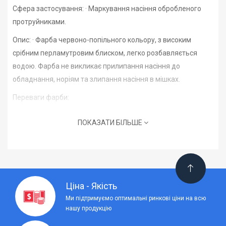
Сфера застосування: · Маркування насіння обробленого
протруйниками.
Опис: · Фарба червоно-попільного кольору, з високим
срібним перламутровим блиском, легко розбавляється
водою. Фарба не викликає прилипання насіння до
обладнання, норіям та злипання насіння в мішках.
Переваги фарби:
Допускається заморожування фарби. Після відтавання
ПОКАЗАТИ БІЛЬШЕ
зберігає свої властивості.
Не містить в складі синтетичних полімерних та акрилових
дисперсій.
Обладнання чудово очищується водою.
Ціна - Якість
Відсутня злипання посівного матеріалу після фарбування.
Ми підтримуємо оптимальні ринкові ціни на всю
нашу продукцію
Не містить летючих розчинників.