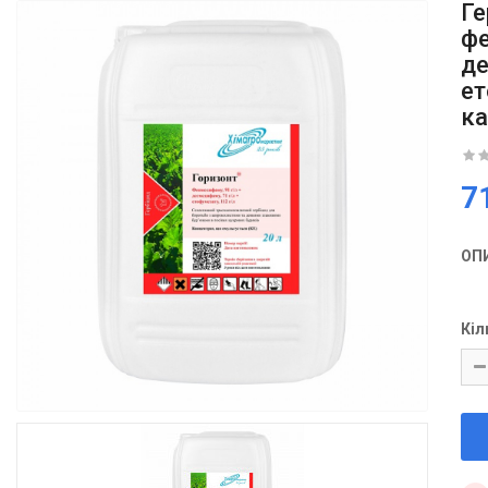
Ге
фе
де
ет
ка
7
ОП
Кіл