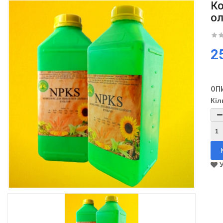
Ко
ол
2
ОП
Кіл
У