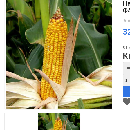
На
Ф
3
ОП
К