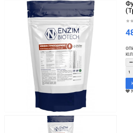
Фу
(Т
4
ОП
КІ
У