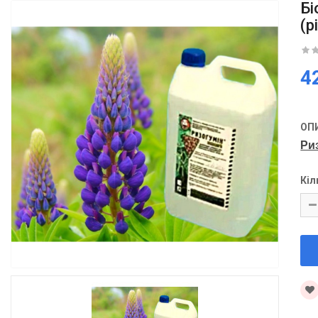
Бі
(р
4
ОП
Ри
Кіл