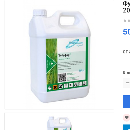
Фу
20
5
ОП
Кіл