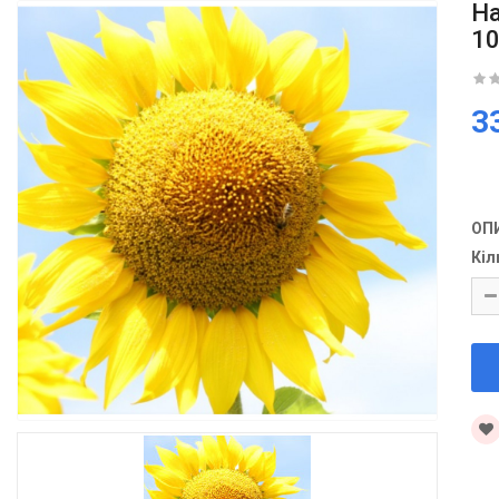
На
10
3
ОП
Кіл