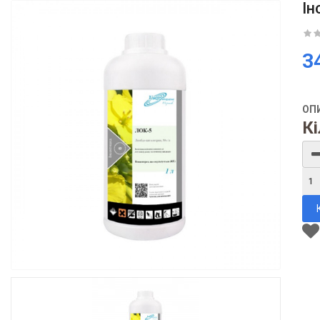
Ін
3
ОП
Кі