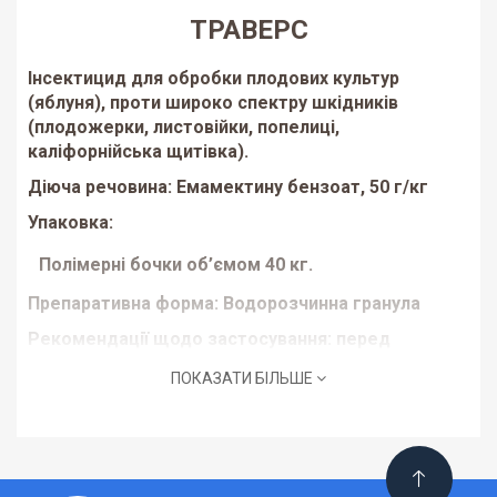
ТРАВЕРС
Інсектицид для обробки плодових культур
(яблуня), проти широко спектру шкідників
(плодожерки, листовійки, попелиці,
каліфорнійська щитівка).
Діюча речовина:
Емамектину бензоат, 50 г/кг
Упаковка:
Полімерні бочки об’ємом 40 кг.
Препаративна форма:
Водорозчинна гранула
Рекомендації щодо застосування:
перед
початком робіт з препаратом слід зробити
ПОКАЗАТИ БІЛЬШЕ
розрахунки необхідної його кількості, в
залежності від норми витрати та площі поля, яке
необхідно обробити. Налагодити обприскувач на
задану норму витрати робочої рідини,
користуючись даними в наведеній таблиці. Під