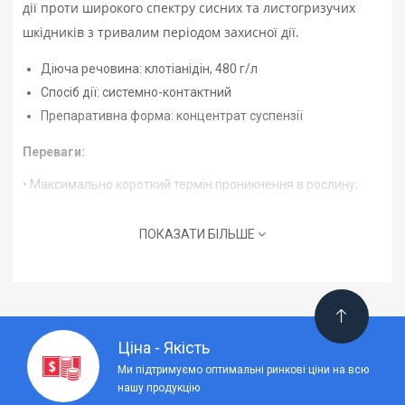
дії проти широкого спектру сисних та листогризучих
шкідників з тривалим періодом захисної дії.
Діюча речовина: клотіанідін, 480 г/л
Спосіб дії: системно-контактний
Препаративна форма: концентрат суспензії
Переваги:
• Максимально короткий термін проникнення в рослину;
• Через час проникнення в рослину менше години опади не
ПОКАЗАТИ БІЛЬШЕ
впливають на ефективність препарату
• Акропетальному рух і рівномірний розподіл діючої
речовини по рослині;
• Загибель шкідників спостерігається через 30 хв .;
Ціна - Якість
• Не викликає фітотоксичності;
Ми підтримуємо оптимальні ринкові ціни на всю
нашу продукцію
• Малотоксичний для теплокровних і безпечний для