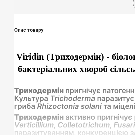
Опис товару
Viridin (Триходермін)
- біоло
бактеріальних хвороб сільс
Триходермін
пригнічує патогенн
Культура
Trichoderma
паразитує
гриба
Rhizoctonia solani
та міцел
Триходермін
активно пригнічує 
Verticillium, Colletotrichum, Fus
паразитуванням, конкуренцією за 