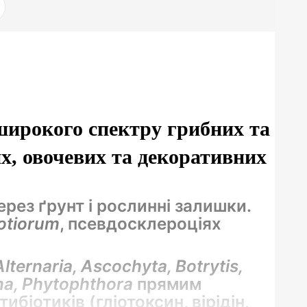
 широкого спектру грибних та
х, овочевих та декоративних
рез ґрунт і рослинні залишки.
rotiorum
, псевдосклероціях
Alternaria, Ascochyta, Botrytis,
oma, Phytophthora
прямим
біотиків (гліотоксин, вірідін,