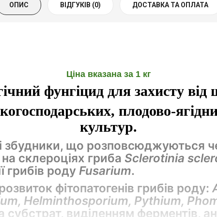
ОПИС
ВІДГУКІВ (0)
ДОСТАВКА ТА ОПЛАТА
Ціна вказана за 1 кг
гічний фунгіцид для захисту від
ькогосподарських, плодово-ягідни
культур.
і збудники, що розповсюджуються че
 на склероціях гриба
Sclerotinia scle
ії грибів роду
Fusarium
.
розвиток фітопатогенів грибів роду:
arium, Helminthosporium, Pythium, Ph
субстрат, виділенням ферментів, анти