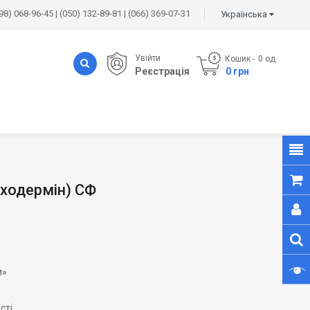
98) 068-96-45 | (050) 132-89-81 | (066) 369-07-31
Українська
Увійти
Кошик
0
од.
Реєстрація
- 0 грн
риходермін) СФ
м»
сті