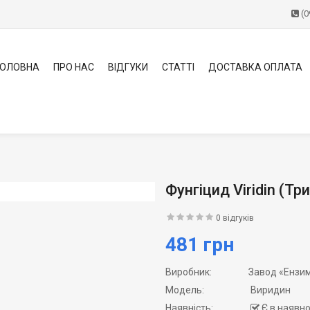
(0
ГОЛОВНА
ПРО НАС
ВІДГУКИ
СТАТТІ
ДОСТАВКА ОПЛАТА
Фунгіцид Viridin (Т
0 відгуків
481 грн
Виробник:
Завод «Ензи
Модель:
Виридин
Наявність:
Є в наявно