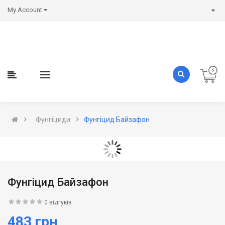
My Account
Фунгіциди
Фунгіцид Байзафон
Фунгіцид Байзафон
0 відгуків
483 грн