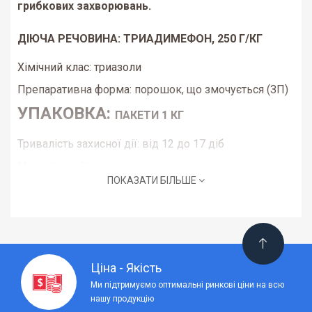
грибкових захворювань.
ДІЮЧА РЕЧОВИНА:
ТРИАДИМЕФОН, 250 Г/КГ
Хімічний клас:
триазоли
Препаративна форма:
порошок, що змочується (ЗП)
УПАКОВКА:
ПАКЕТИ 1 КГ
Тривалість захисної дії:
від 12 до 17 діб
Механізм дії:
ПОКАЗАТИ БІЛЬШЕ
триадимефон порушує біосинтез ергостеролу,
попереджуючи утворення клітинних мембран
патогенів. При профілактичному застосуванні
попереджує проникнення інфекції в рослину, за
умов початкового зараження повністю знищує
інфекцію. Оскільки препарат має не лише захисну,
Ціна - Якість
але і лікувальну дію, він забезпечує ефективний
Ми підтримуємо оптимальні ринкові ціни на всю
захист рослин навіть після прояву симптомів.
нашу продукцію