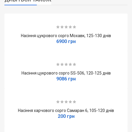
Волоть симетрична, середньої довжини та
щільності. Шийка волоті середньої довжини.
Колоскові луски середньої довжини, при дозріванні
червонувато-коричневі. Розвиток остюка нижньої
квіткової луски відсутня або дуже слабке. Жовте
Насіння цукрового сорго Мохавк, 125-130 днів
6900 грн
забарвлення приймок сильне, антоціанове
забарвлення відсутнє або дуже слабке.
Зерно округле, в профіль еліптичне, світло-
коричневе, ендосперм на 3/4 склоподібний.
Насіння цукрового сорго SS-506, 120-125 днів
Маса 1000 насінин: 20,6-23,0 г.
9086 грн
Облистненість рослин у середньому: 36,8%.
Кормові якості високі.
Вміст сирого протеїну сягає: 8,1%, клітковини: 20-
Насіння харчового сорго Самаран 6, 105-120 днів
200 грн
29%, загального цукру: 15,6%.
Волоть прямостояча, ромовидна. Зерно яйцеподібне,