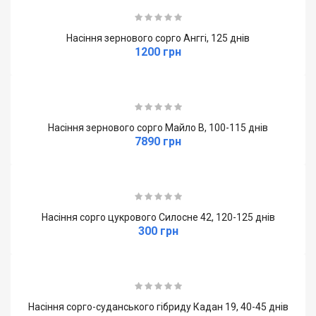
коричневе, плівка чорна, трохи розкрита.
Урожай зерна сягає:
7 – 10 т/га.
Насіння зернового сорго Анггі, 125 днів
1200 грн
Сорт посухостійкий, чуйний на зволоження та
високий агрофон.
У період посухи зупиняється зростання та
розвиток.
При зниженні температури інтенсивно
Насіння зернового сорго Майло В, 100-115 днів
відростає, випереджаючи місцеві сорти.
7890 грн
Формує врожай зеленої маси за рахунок високого
ступеня кущіння.
Стійкий до вилягання, пристосований до
Насіння сорго цукрового Силосне 42, 120-125 днів
механізованого збирання.
300 грн
Насіння сорго-суданського гібриду Кадан 19, 40-45 днів