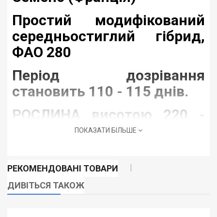
Простий модифікований
середньостиглий гібрид,
ФАО 280
Період дозрівання
становить 110 - 115 днів.
РОСЛИНА висотою 220 -
250 см, з 16 - 17 листям,
ПОКАЗАТИ БІЛЬШЕ
стебло тонке, міцне,
висота прикріплення
РЕКОМЕНДОВАНІ ТОВАРИ
качана 90 - 100 см.
ДИВІТЬСЯ ТАКОЖ
Качан: циліндричний,